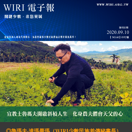
◎魯瑪夫‧達瑪畢瑪（WIRI少數民族差傳秘書長）