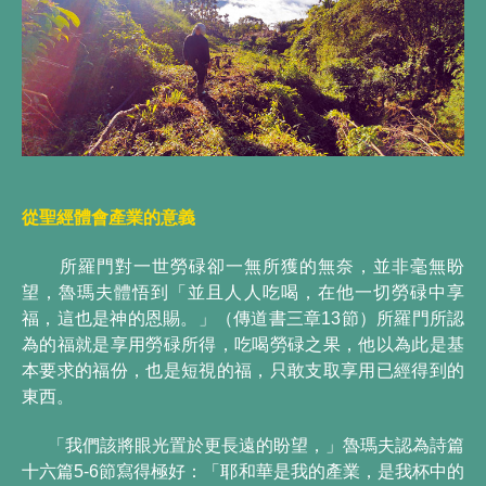
從聖經體會產業的意義
所羅門對一世勞碌卻一無所獲的無奈，並非毫無盼
望，魯瑪夫體悟到「並且人人吃喝，在他一切勞碌中享
福，這也是神的恩賜。」（傳道書三章13節）所羅門所認
為的福就是享用勞碌所得，吃喝勞碌之果，他以為此是基
本要求的福份，也是短視的福，只敢支取享用已經得到的
東西。
「我們該將眼光置於更長遠的盼望，」魯瑪夫認為詩篇
十六篇5-6節寫得極好：「耶和華是我的產業，是我杯中的