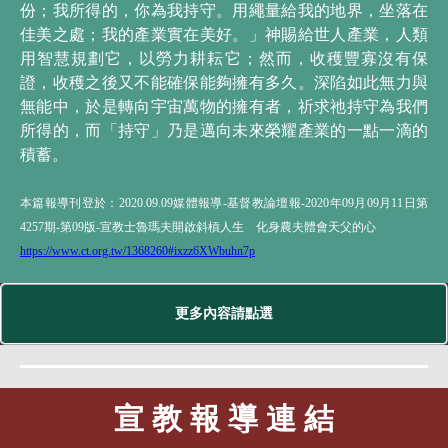
份；我所得的，你為我持守。用繩量給我的地界，坐落在
佳美之處；我的產業實在美好。」神賜給世人產業，人類
用智慧規劃它，以勞力耕耘它；然而，收穫豐寡沒有保
證，收穫之後又不能確保能夠擁有多久。深陷如此無力與
無能中，於是轉向宇宙萬物的擁有者，祈求祂持守為我們
所得的，而「持守」乃是邁向未來榮耀產業的一點一滴的
積蓄。
本篇報導刊登於：2020.09.09媒體報導-基督教論壇報-2020年09月09月11日第
4257期-第09版-宣教士魯瑪夫開啟斜槓人生 化身農夫體會天父的心
https://www.ct.org.tw/1368260#ixzz6XWbuhn7p
更多內容請點選
宣 教 報 導 連 結