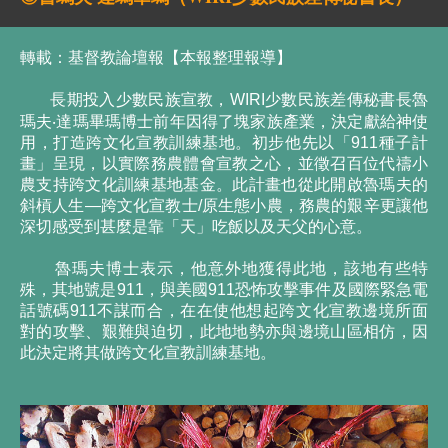
轉載：基督教論壇報【本報整理報導】
長期投入少數民族宣教，WIRI少數民族差傳秘書長魯
瑪夫‧達瑪畢瑪博士前年因得了塊家族產業，決定獻給神使
用，打造跨文化宣教訓練基地。初步他先以「911種子計
畫」呈現，以實際務農體會宣教之心，並徵召百位代禱小
農支持跨文化訓練基地基金。此計畫也從此開啟魯瑪夫的
斜槓人生—跨文化宣教士/原生態小農，務農的艱辛更讓他
深切感受到甚麼是靠「天」吃飯以及天父的心意。
魯瑪夫博士表示，他意外地獲得此地，該地有些特
殊，其地號是911，與美國911恐怖攻擊事件及國際緊急電
話號碼911不謀而合，在在使他想起跨文化宣教邊境所面
對的攻擊、艱難與迫切，此地地勢亦與邊境山區相仿，因
此決定將其做跨文化宣教訓練基地。