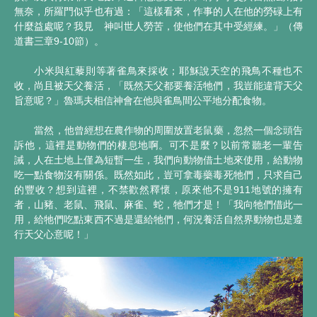
無奈，所羅門似乎也有過：「這樣看來，作事的人在他的勞碌上有
什麼益處呢？我見 神叫世人勞苦，使他們在其中受經練。」（傳
道書三章9-10節）。
小米與紅藜則等著雀鳥來採收；耶穌說天空的飛鳥不種也不
收，尚且被天父養活，「既然天父都要養活牠們，我豈能違背天父
旨意呢？」魯瑪夫相信神會在他與雀鳥間公平地分配食物。
當然，他曾經想在農作物的周圍放置老鼠藥，忽然一個念頭告
訴他，這裡是動物們的棲息地啊。可不是麼？以前常聽老一輩告
誡，人在土地上僅為短暫一生，我們向動物借土地來使用，給動物
吃一點食物沒有關係。既然如此，豈可拿毒藥毒死牠們，只求自己
的豐收？想到這裡，不禁歡然釋懷，原來他不是911地號的擁有
者，山豬、老鼠、飛鼠、麻雀、蛇，牠們才是！「我向牠們借此一
用，給牠們吃點東西不過是還給牠們，何況養活自然界動物也是遵
行天父心意呢！」