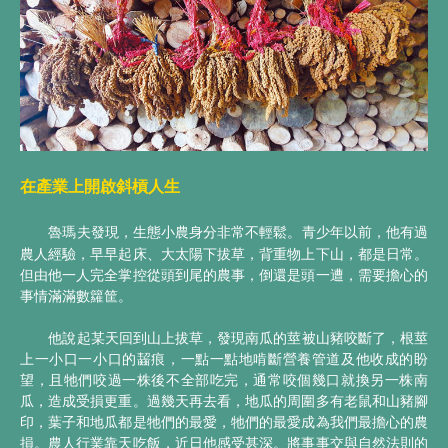
在產業上開啟斜槓人生
魯瑪夫發現，生態小農身分非常不輕鬆。青少年以前，他有過
農人經驗，早早起床、大太陽下拔草，背重物上下山，都是日常。
但由他一人完全掌控從頭到尾的農事，倒還是頭一遭，需要擔心的
事情滿滿數籮筐。
他說起某天回到山上拔草，發現南瓜的莖被山豬咬斷了，根莖
上一小口一小口的齧痕，一點一點地啃斷營養管道及他收成的盼
望，且牠們咬過一株後不全部吃完，通常咬個幾口就換另一株南
瓜，造成受損更重。過幾天再去看，地瓜的周圍多有老鼠和山豬腳
印，葉子和地瓜都是牠們的最愛，牠們的最愛成為我們最擔心的農
損。農人行業靠天吃飯，近日他感受甚深。將事事交與自然法則的